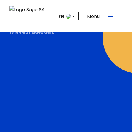
Menu
FR
EN
Accueil
>
Le blog de la mobilité internationale
>
Portage
salarial et entreprise