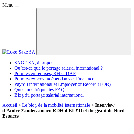
Menu
SAGE SA, à propos.
Qu’est-ce que le portage salarial international ?
Pour les entreprises, RH et DAF
Pour les experts indépendants et Freelance
Payroll international et Employer of Record (EOR)
Questions fréquentes FAQ
Blog du portage salarial international
Accueil
>
Le blog de la mobilité internationale
>
Interview
d’André Zander, ancien RDH d’ELYO et dirigeant de Nord
Espaces