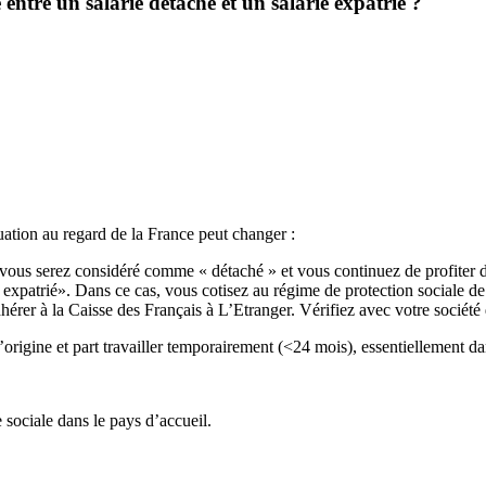
 entre un salarié détaché et un salarié expatrié ?
tuation au regard de la France peut changer :
 vous serez considéré comme « détaché » et vous continuez de profiter du
 expatrié». Dans ce cas, vous cotisez au régime de protection sociale de 
hérer à la Caisse des Français à L’Etranger. Vérifiez avec votre société
d’origine et part travailler temporairement (<24 mois), essentiellement d
sociale dans le pays d’accueil.