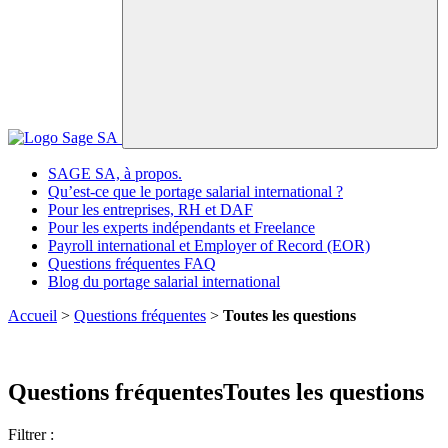
SAGE SA, à propos.
Qu’est-ce que le portage salarial international ?
Pour les entreprises, RH et DAF
Pour les experts indépendants et Freelance
Payroll international et Employer of Record (EOR)
Questions fréquentes FAQ
Blog du portage salarial international
Accueil
>
Questions fréquentes
>
Toutes les questions
Questions fréquentes
Toutes les questions
Filtrer :