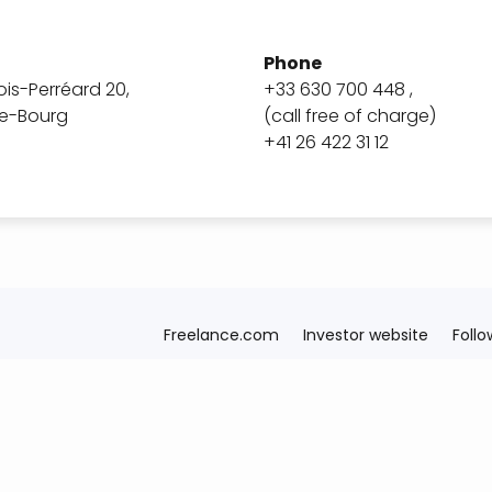
Phone
is-Perréard 20,
+33 630 700 448 ,
e-Bourg
(call free of charge)
+41 26 422 31 12
Freelance.com
Investor website
Follo