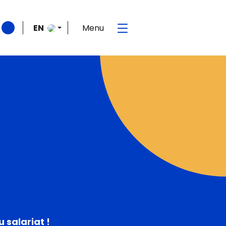
Menu
EN
FR
 salariat !