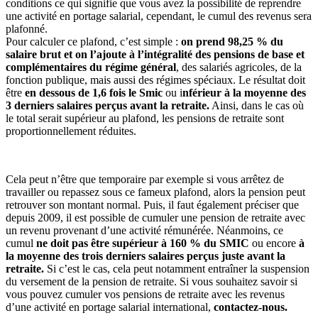
conditions ce qui signifie que vous avez la possibilité de reprendre
une activité en portage salarial, cependant, le cumul des revenus sera
plafonné.
Pour calculer ce plafond, c’est simple :
on prend 98,25 % du
salaire brut et on l’ajoute à l’intégralité des pensions de base et
complémentaires du régime général
, des salariés agricoles, de la
fonction publique, mais aussi des régimes spéciaux. Le résultat doit
être
en dessous de 1,6 fois le Smic
ou i
nférieur à la moyenne des
3 derniers salaires perçus avant la retraite.
Ainsi, dans le cas où
le total serait supérieur au plafond, les pensions de retraite sont
proportionnellement réduites.
Cela peut n’être que temporaire par exemple si vous arrêtez de
travailler ou repassez sous ce fameux plafond, alors la pension peut
retrouver son montant normal. Puis, il faut également préciser que
depuis 2009, il est possible de cumuler une pension de retraite avec
un revenu provenant d’une activité rémunérée. Néanmoins, ce
cumul
ne doit pas être supérieur à 160 % du SMIC
ou encore
à
la moyenne des trois derniers salaires perçus juste avant la
retraite.
Si c’est le cas, cela peut notamment entraîner la suspension
du versement de la pension de retraite. Si vous souhaitez savoir si
vous pouvez cumuler vos pensions de retraite avec les revenus
d’une activité en portage salarial international,
contactez-nous.